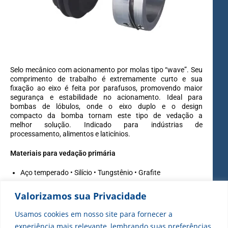
Selo mecânico com acionamento por molas tipo “wave”. Seu
comprimento de trabalho é extremamente curto e sua
fixação ao eixo é feita por parafusos, promovendo maior
segurança e estabilidade no acionamento. Ideal para
bombas de lóbulos, onde o eixo duplo e o design
compacto da bomba tornam este tipo de vedação a
melhor solução. Indicado para indústrias de
processamento, alimentos e laticínios.
Materiais para vedação primária
Aço temperado • Silício • Tungstênio • Grafite
Materiais para vedação secundária
Valorizamos sua Privacidade
Buna • Viton® • EPDM • Silicone • Neoprene
Usamos cookies em nosso site para fornecer a
experiência mais relevante, lembrando suas preferências
Limites operacionais